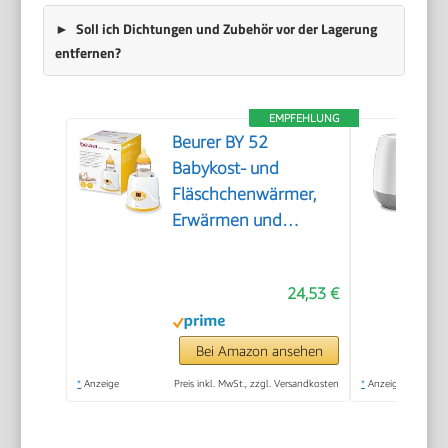
Soll ich Dichtungen und Zubehör vor der Lagerung
entfernen?
EMPFEHLUNG
Beurer BY 52
Babykost- und
Fläschchenwärmer,
Erwärmen und
Warmhalten von
Babynahrung, 8
24,53 €
Minuten Aufwärmzeit,
digitale
Temperaturanzeige,
Bei Amazon ansehen
passend für alle
*
Anzeige
Preis inkl. MwSt., zzgl. Versandkosten
*
Anzeige
handelsüblichen
Babyflaschen, 1 Stück