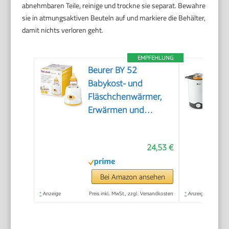
abnehmbaren Teile, reinige und trockne sie separat. Bewahre
sie in atmungsaktiven Beuteln auf und markiere die Behälter,
damit nichts verloren geht.
EMPFEHLUNG
Beurer BY 52
Babykost- und
Fläschchenwärmer,
Erwärmen und
Warmhalten von
Babynahrung, 8
24,53 €
Minuten Aufwärmzeit,
digitale
Temperaturanzeige,
Bei Amazon ansehen
passend für alle
*
Anzeige
Preis inkl. MwSt., zzgl. Versandkosten
*
Anzeige
handelsüblichen
Babyflaschen, 1 Stück