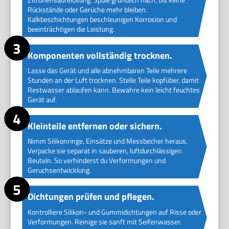
Rückstände oder Gerüche mehr bleiben.
Kalkbeschichtungen beschleunigen Korrosion und
beeinträchtigen die Leistung.
Komponenten vollständig trocknen.
Lasse das Gerät und alle abnehmbaren Teile mehrere
Stunden an der Luft trocknen. Stelle Teile kopfüber, damit
Restwasser ablaufen kann. Bewahre kein leicht feuchtes
Gerät auf.
Kleinteile entfernen oder sichern.
Nimm Silikonringe, Einsätze und Messbecher heraus.
Verpacke sie separat in sauberen, luftdurchlässigen
Beuteln. So verhinderst du Verformungen und
Geruchsentwicklung.
Dichtungen prüfen und pflegen.
Kontrolliere Silikon- und Gummidichtungen auf Risse oder
Verformungen. Reinige sie sanft mit Seifenwasser.