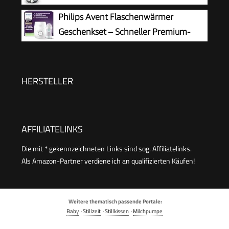
automatische Abschaltung | Korb zum einfachen
Auftauen, Erwärmen und Warmhalten
Philips Avent Flaschenwärmer
Herausnehmen | EU-Stecker
von flüssiger und breiförmiger Nahrung | Korb
Geschenkset – Schneller Premium-
zum einfachen Herausnehmen | EU-Stecker
Flaschenwärmer und Natural Response
Babyflasche, intelligente Temperaturregelung,
automatische Abschaltung, Auftaufunktion,
HERSTELLER
SCF358/10
AFFILIATELINKS
Die mit * gekennzeichneten Links sind sog. Affiliatelinks.
Als Amazon-Partner verdiene ich an qualifizierten Käufen!
Weitere thematisch passende Portale:
Baby
·
Stillzeit
·
Stillkissen
·
Milchpumpe