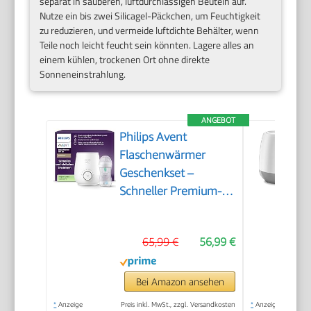
separat in sauberen, luftdurchlässigen Beuteln auf.
Nutze ein bis zwei Silicagel-Päckchen, um Feuchtigkeit
zu reduzieren, und vermeide luftdichte Behälter, wenn
Teile noch leicht feucht sein könnten. Lagere alles an
einem kühlen, trockenen Ort ohne direkte
Sonneneinstrahlung.
ANGEBOT
Philips Avent
Flaschenwärmer
Geschenkset –
Schneller Premium-
Flaschenwärmer und
Natural Response
65,99 €
56,99 €
Babyflasche,
intelligente
Temperaturregelung,
Bei Amazon ansehen
automatische
*
Anzeige
Preis inkl. MwSt., zzgl. Versandkosten
*
Anzeige