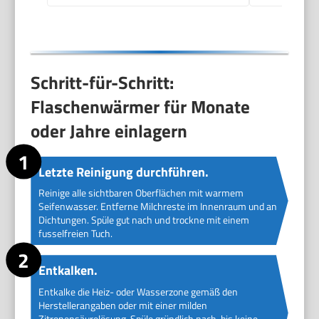
Abschaltung,
Auftaufunktion,
SCF358/10
Schritt-für-Schritt:
Flaschenwärmer für Monate
oder Jahre einlagern
Letzte Reinigung durchführen.
Reinige alle sichtbaren Oberflächen mit warmem
Seifenwasser. Entferne Milchreste im Innenraum und an
Dichtungen. Spüle gut nach und trockne mit einem
fusselfreien Tuch.
Entkalken.
Entkalke die Heiz- oder Wasserzone gemäß den
Herstellerangaben oder mit einer milden
Zitronensäurelösung. Spüle gründlich nach, bis keine