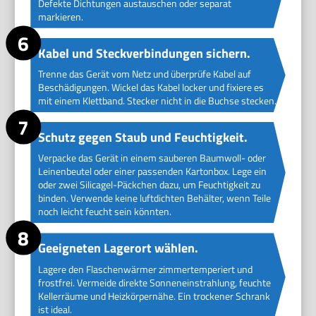
Defekte Dichtungen austauschen oder separat
markieren.
Kabel und Steckverbindungen sichern.
Trenne das Gerät vom Netz und überprüfe Kabel auf
Beschädigungen. Wickel das Kabel locker und fixiere es
mit einem Klettband. Stecker nicht in die Buchse stecken.
Schutz gegen Staub und Feuchtigkeit.
Verpacke das Gerät in einem sauberen Baumwoll- oder
Leinenbeutel oder einer passenden Kartonbox. Lege ein
oder zwei Silicagel-Päckchen dazu, um Feuchtigkeit zu
binden. Verwende keine luftdichten Behälter, wenn Teile
noch leicht feucht sein könnten.
Geeigneten Lagerort wählen.
Lagere den Flaschenwärmer zimmertemperiert und
frostfrei. Vermeide direkte Sonneneinstrahlung, feuchte
Kellerräume und Heizkörpernähe. Ein trockener Schrank
ist ideal.