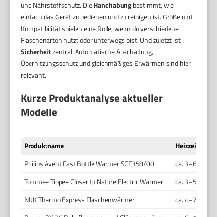
und Nährstoffschutz. Die
Handhabung
bestimmt, wie
einfach das Gerät zu bedienen und zu reinigen ist. Größe und
Kompatibilität spielen eine Rolle, wenn du verschiedene
Flaschenarten nutzt oder unterwegs bist. Und zuletzt ist
Sicherheit
zentral. Automatische Abschaltung,
Überhitzungsschutz und gleichmäßiges Erwärmen sind hier
relevant.
Kurze Produktanalyse aktueller
Modelle
Produktname
Heizzeit
Philips Avent Fast Bottle Warmer SCF358/00
ca. 3–6 Min. (
Tommee Tippee Closer to Nature Electric Warmer
ca. 3–5 Min.
NUK Thermo Express Flaschenwärmer
ca. 4–7 Min.