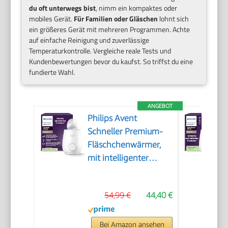
du oft unterwegs bist
, nimm ein kompaktes oder
mobiles Gerät.
Für Familien oder Gläschen
lohnt sich
ein größeres Gerät mit mehreren Programmen. Achte
auf einfache Reinigung und zuverlässige
Temperaturkontrolle. Vergleiche reale Tests und
Kundenbewertungen bevor du kaufst. So triffst du eine
fundierte Wahl.
ANGEBOT
Philips Avent
Schneller Premium-
Fläschchenwärmer,
mit intelligenter
Temperaturregelung,
Wasserbadtechnologie,
54,99 €
44,40 €
automatischer
Abschaltung, Modell
SCF358/00
Bei Amazon ansehen