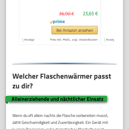
flüssiger und
breiförmiger Nahrung
36,90 €
23,65 €
in 90 Sekunden |
automatische
Abschaltung | Korb
Bei Amazon ansehen
zum einfachen
*
Anzeige
Preis inkl. MwSt., zzgl. Versandkosten
*
Anzeige
Herausnehmen | EU-
Stecker
Welcher Flaschenwärmer passt
zu dir?
Alleinerziehende und nächtlicher Einsatz
Wenn du oft allein nachts die Flasche vorbereiten musst,
zählt Geschwindigkeit und Zuverlässigkeit. Ein Gerät mit