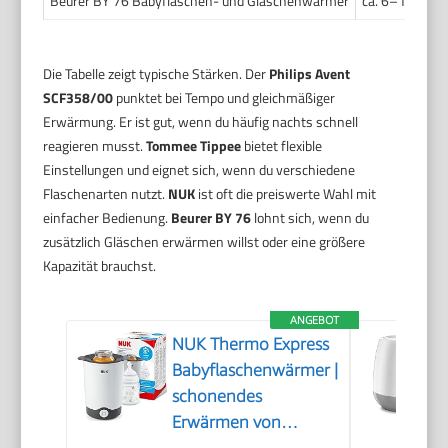
Beurer BY 76 Babyflaschen- und Gläschenwärmer
ca. 6–12 Min.
Die Tabelle zeigt typische Stärken. Der
Philips Avent
SCF358/00
punktet bei Tempo und gleichmäßiger
Erwärmung. Er ist gut, wenn du häufig nachts schnell
reagieren musst.
Tommee Tippee
bietet flexible
Einstellungen und eignet sich, wenn du verschiedene
Flaschenarten nutzt.
NUK
ist oft die preiswerte Wahl mit
einfacher Bedienung.
Beurer BY 76
lohnt sich, wenn du
zusätzlich Gläschen erwärmen willst oder eine größere
Kapazität brauchst.
ANGEBOT
NUK Thermo Express
Babyflaschenwärmer |
schonendes
Erwärmen von