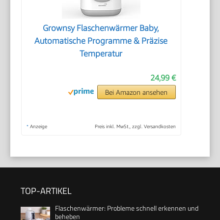
Grownsy Flaschenwärmer Baby,
Automatische Programme & Präzise
Temperatur
24,99 €
Bei Amazon ansehen
*
Anzeige
Preis inkl. MwSt., zzgl. Versandkosten
TOP-ARTIKEL
Flaschenwärmer: Probleme schnell erkennen und
beheben