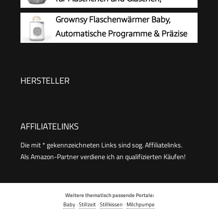
automatische Abschaltung, Auftaufunktion,
Weiß/Grau
Grownsy Flaschenwärmer Baby,
SCF358/10
Automatische Programme & Präzise
Temperatur
HERSTELLER
AFFILIATELINKS
Die mit * gekennzeichneten Links sind sog. Affiliatelinks.
Als Amazon-Partner verdiene ich an qualifizierten Käufen!
Weitere thematisch passende Portale:
Baby
·
Stillzeit
·
Stillkissen
·
Milchpumpe