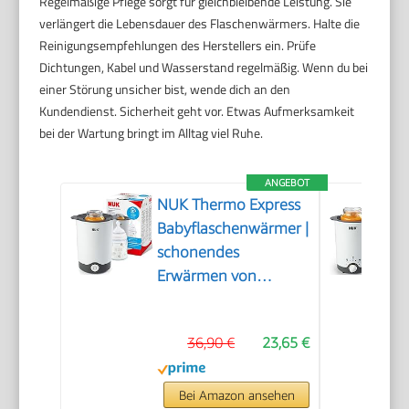
Regelmäßige Pflege sorgt für gleichbleibende Leistung. Sie
verlängert die Lebensdauer des Flaschenwärmers. Halte die
Reinigungsempfehlungen des Herstellers ein. Prüfe
Dichtungen, Kabel und Wasserstand regelmäßig. Wenn du bei
einer Störung unsicher bist, wende dich an den
Kundendienst. Sicherheit geht vor. Etwas Aufmerksamkeit
bei der Wartung bringt im Alltag viel Ruhe.
ANGEBOT
NUK Thermo Express
Babyflaschenwärmer |
schonendes
Erwärmen von
flüssiger und
breiförmiger Nahrung
36,90 €
23,65 €
in 90 Sekunden |
automatische
Abschaltung | Korb
Bei Amazon ansehen