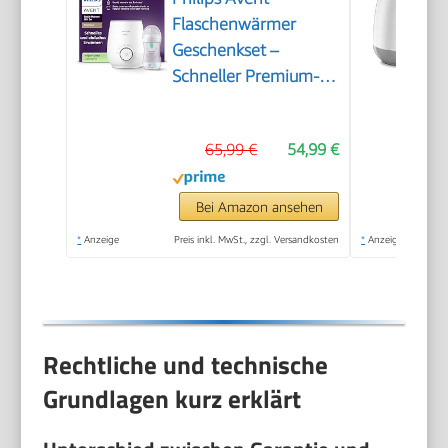
Flaschenwärmer
Geschenkset –
Schneller Premium-
Flaschenwärmer und
Natural Response
65,99 €
54,99 €
Babyflasche,
intelligente
Temperaturregelung,
Bei Amazon ansehen
automatische
*
Anzeige
Preis inkl. MwSt., zzgl. Versandkosten
*
Anzeige
Abschaltung,
Auftaufunktion,
SCF358/10
Rechtliche und technische
Grundlagen kurz erklärt