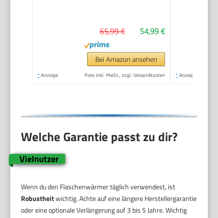
Flaschenwärmer und
Natural Response
65,99 €
54,99 €
Babyflasche,
intelligente
Temperaturregelung,
Bei Amazon ansehen
automatische
*
Anzeige
Preis inkl. MwSt., zzgl. Versandkosten
*
Anzeige
Abschaltung,
Auftaufunktion,
SCF358/10
Welche Garantie passt zu dir?
Vielnutzer
Wenn du den Flaschenwärmer täglich verwendest, ist
Robustheit
wichtig. Achte auf eine längere Herstellergarantie
oder eine optionale Verlängerung auf 3 bis 5 Jahre. Wichtig