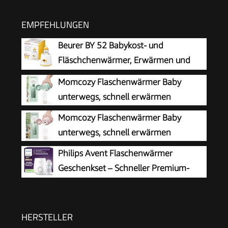
EMPFEHLUNGEN
Beurer BY 52 Babykost- und
Fläschchenwärmer, Erwärmen und
Warmhalten von Babynahrung, 8
Momcozy Flaschenwärmer Baby
Minuten Aufwärmzeit, digitale
unterwegs, schnell erwärmen
Temperaturanzeige, passend für alle
Momcozy Flaschenwärmer Baby
handelsüblichen Babyflaschen, 1 Stück
unterwegs, schnell erwärmen
Philips Avent Flaschenwärmer
Geschenkset – Schneller Premium-
Flaschenwärmer und Natural Response
Babyflasche, intelligente Temperaturregelung,
automatische Abschaltung, Auftaufunktion,
HERSTELLER
SCF358/10