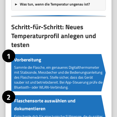
Was tun, wenn die Temperatur ungenau ist?
Schritt-für-Schritt: Neues
Temperaturprofil anlegen und
testen
Vorbereitung
Sammle die Flasche, ein genaueres Digitalthermometer
mit Stabsonde, Messbecher und die Bedienungsanleitung
des Flaschenwärmers. Stelle sicher, dass das Gerät
sauber ist und betriebsbereit. Bei App-Steuerung prüfe die
Bluetooth- oder WLAN-Verbindung.
Flaschensorte auswählen und
dokumentieren
Entscheide dich für eine typische Füllmenge, die du später