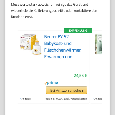
Messwerte stark abweichen, reinige das Gerät und
wiederhole die Kalibrierungsschritte oder kontaktiere den
Kundendienst.
EMPFEHLUNG
Beurer BY 52
Babykost- und
Fläschchenwärmer,
Erwärmen und
Warmhalten von
Babynahrung, 8
24,53 €
Minuten Aufwärmzeit,
digitale
Temperaturanzeige,
Bei Amazon ansehen
passend für alle
*
Anzeige
Preis inkl. MwSt., zzgl. Versandkosten
*
Anzeige
handelsüblichen
Babyflaschen, 1 Stück