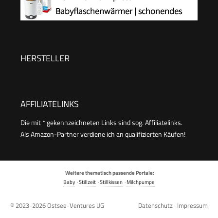
Babyflaschenwärmer | schonendes
Erwärmen von flüssiger und
breiförmiger Nahrung in 90 Sekunden |
automatische Abschaltung | Korb zum einfachen
HERSTELLER
Herausnehmen | EU-Stecker
AFFILIATELINKS
Die mit * gekennzeichneten Links sind sog. Affiliatelinks.
Als Amazon-Partner verdiene ich an qualifizierten Käufen!
Weitere thematisch passende Portale:
Baby
·
Stillzeit
·
Stillkissen
·
Milchpumpe
© 2023-2026
Ostsee-Ventures UG
Datenschutz
·
Impressum