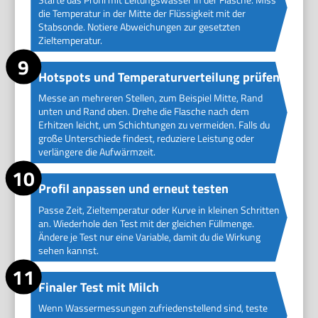
die Temperatur in der Mitte der Flüssigkeit mit der
Stabsonde. Notiere Abweichungen zur gesetzten
Zieltemperatur.
Hotspots und Temperaturverteilung prüfen
Messe an mehreren Stellen, zum Beispiel Mitte, Rand
unten und Rand oben. Drehe die Flasche nach dem
Erhitzen leicht, um Schichtungen zu vermeiden. Falls du
große Unterschiede findest, reduziere Leistung oder
verlängere die Aufwärmzeit.
Profil anpassen und erneut testen
Passe Zeit, Zieltemperatur oder Kurve in kleinen Schritten
an. Wiederhole den Test mit der gleichen Füllmenge.
Ändere je Test nur eine Variable, damit du die Wirkung
sehen kannst.
Finaler Test mit Milch
Wenn Wassermessungen zufriedenstellend sind, teste