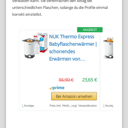
verwalten kann. Sie vereinfachen den Alltag bei
unterschiedlichen Flaschen, solange du die Profile einmal
korrekt einstellst.
ANGEBOT
NUK Thermo Express
Babyflaschenwärmer |
schonendes
Erwärmen von
flüssiger und
breiförmiger Nahrung
36,90 €
23,65 €
in 90 Sekunden |
automatische
Abschaltung | Korb
Bei Amazon ansehen
zum einfachen
*
Anzeige
Preis inkl. MwSt., zzgl. Versandkosten
*
Anzeige
Herausnehmen | EU-
Stecker