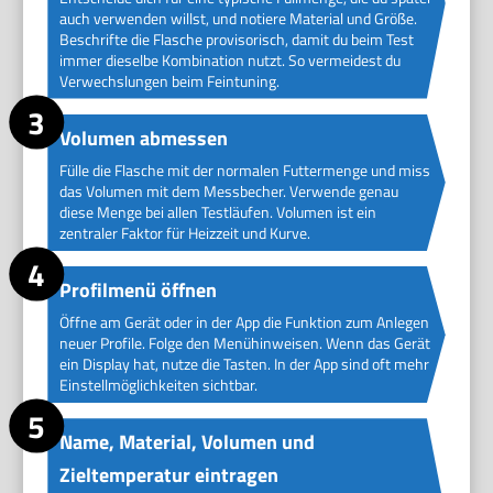
auch verwenden willst, und notiere Material und Größe.
Beschrifte die Flasche provisorisch, damit du beim Test
immer dieselbe Kombination nutzt. So vermeidest du
Verwechslungen beim Feintuning.
Volumen abmessen
Fülle die Flasche mit der normalen Futtermenge und miss
das Volumen mit dem Messbecher. Verwende genau
diese Menge bei allen Testläufen. Volumen ist ein
zentraler Faktor für Heizzeit und Kurve.
Profilmenü öffnen
Öffne am Gerät oder in der App die Funktion zum Anlegen
neuer Profile. Folge den Menühinweisen. Wenn das Gerät
ein Display hat, nutze die Tasten. In der App sind oft mehr
Einstellmöglichkeiten sichtbar.
Name, Material, Volumen und
Zieltemperatur eintragen