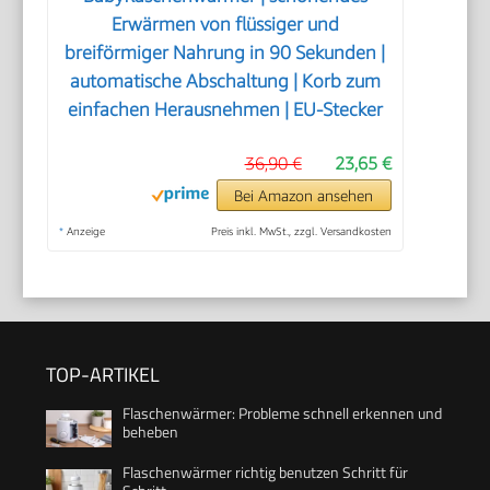
Erwärmen von flüssiger und
breiförmiger Nahrung in 90 Sekunden |
automatische Abschaltung | Korb zum
einfachen Herausnehmen | EU-Stecker
36,90 €
23,65 €
Bei Amazon ansehen
*
Anzeige
Preis inkl. MwSt., zzgl. Versandkosten
TOP-ARTIKEL
Flaschenwärmer: Probleme schnell erkennen und
beheben
Flaschenwärmer richtig benutzen Schritt für