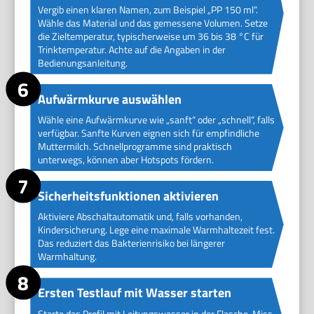
Vergib einen klaren Namen, zum Beispiel „PP 150 ml“.
Wähle das Material und das gemessene Volumen. Setze
die Zieltemperatur, typischerweise um 36 bis 38 °C für
Trinktemperatur. Achte auf die Angaben in der
Bedienungsanleitung.
Aufwärmkurve auswählen
Wähle eine Aufwärmkurve wie „sanft“ oder „schnell“, falls
verfügbar. Sanfte Kurven eignen sich für empfindliche
Muttermilch. Schnellprogramme sind praktisch
unterwegs, können aber Hotspots fördern.
Sicherheitsfunktionen aktivieren
Aktiviere Abschaltautomatik und, falls vorhanden,
Kindersicherung. Lege eine maximale Warmhaltezeit fest.
Das reduziert das Bakterienrisiko bei längerer
Warmhaltung.
Ersten Testlauf mit Wasser starten
Starte das Profil mit Leitungswasser in der Flasche. Miss