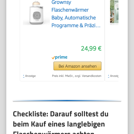
Grownsy
Flaschenwärmer
Baby, Automatische
Programme & Präzise
Temperatur
24,99 €
Bei Amazon ansehen
*
Anzeige
Preis inkl. MwSt., zzgl. Versandkosten
*
Anzeige
Checkliste: Darauf solltest du
beim Kauf eines langlebigen
Flaschenwärmers achten