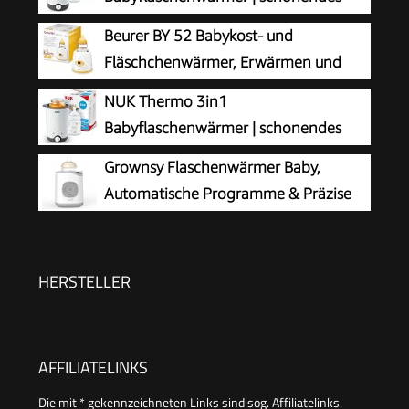
Erwärmen von flüssiger und
Beurer BY 52 Babykost- und
breiförmiger Nahrung in 90 Sekunden |
Fläschchenwärmer, Erwärmen und
automatische Abschaltung | Korb zum einfachen
Warmhalten von Babynahrung, 8
NUK Thermo 3in1
Herausnehmen | EU-Stecker
Minuten Aufwärmzeit, digitale
Babyflaschenwärmer | schonendes
Temperaturanzeige, passend für alle
Auftauen, Erwärmen und Warmhalten
Grownsy Flaschenwärmer Baby,
handelsüblichen Babyflaschen, 1 Stück
von flüssiger und breiförmiger Nahrung | Korb
Automatische Programme & Präzise
zum einfachen Herausnehmen | EU-Stecker
Temperatur
HERSTELLER
AFFILIATELINKS
Die mit * gekennzeichneten Links sind sog. Affiliatelinks.