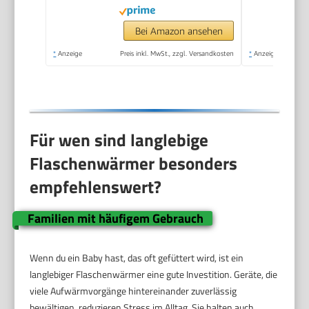
automatische
Abschaltung | Korb
Bei Amazon ansehen
zum einfachen
*
Anzeige
Preis inkl. MwSt., zzgl. Versandkosten
*
Anzeige
Herausnehmen | EU-
Stecker
Für wen sind langlebige
Flaschenwärmer besonders
empfehlenswert?
Familien mit häufigem Gebrauch
Wenn du ein Baby hast, das oft gefüttert wird, ist ein
langlebiger Flaschenwärmer eine gute Investition. Geräte, die
viele Aufwärmvorgänge hintereinander zuverlässig
bewältigen, reduzieren Stress im Alltag. Sie halten auch