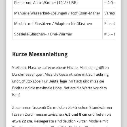
Reise- und Auto-Wärmer (12 V / USB)
≈ 4,0 – 7,0
Manuelle Wasserbad-Lösungen / Topf (Bain-Marie)
Variabel, mei
Modelle mit Einsätzen / Adaptern für Gläschen
Einsatzabhän
Spezielle Gläschen- / Brei-Wärmer
≈ 5 – 8,5
Kurze Messanleitung
Stelle die Flasche auf eine ebene Fläche. Miss den größten
Durchmesser quer. Miss die Gesamthöhe mit Schraubring
und Schutzkappe. Für Beutel lege ihn flach und miss die
Breite und die maximale Höhe. Notiere die Werte vor dem
Kauf.
Zusammenfassend: Die meisten elektrischen Standwärmer
fassen Durchmesser zwischen
4,5 und 8 cm
und Tiefen bis
etwa
22 cm
. Reisegeräte sind deutlich kürzer. Modelle mit