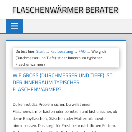
Zum
FLASCHENWÄRMER BERATER
Inhalt
springen
Du bist hier:
Start
→
Kaufberatung
→
FAQ
→ Wie groß
(Durchmesser und Tiefe) ist der Innenraum typischer
Flaschenwärmer?
WIE GROSS (DURCHMESSER UND TIEFE) IST D
ER INNENRAUM TYPISCHER F
LASCHENWÄRMER?
Du kennst das Problem sicher. Du willst einen
Flaschenwärmer kaufen oder benutzen und bist unsicher, ob
deine Babyflaschen, Gläschen oder Muttermilchbeutel
hineinpassen. Das sorgt für Frust beim nächtlichen Füttern.