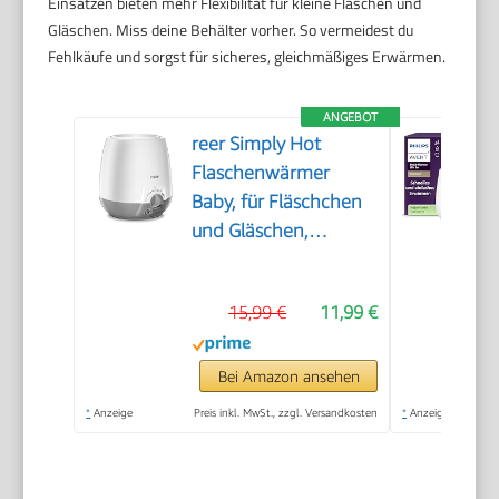
Einsätzen bieten mehr Flexibilität für kleine Flaschen und
Gläschen. Miss deine Behälter vorher. So vermeidest du
Fehlkäufe und sorgst für sicheres, gleichmäßiges Erwärmen.
ANGEBOT
reer Simply Hot
Flaschenwärmer
Baby, für Fläschchen
und Gläschen,
Weiß/Grau
15,99 €
11,99 €
Bei Amazon ansehen
*
Anzeige
Preis inkl. MwSt., zzgl. Versandkosten
*
Anzeige