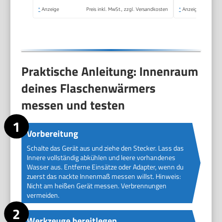
*
Anzeige
Preis inkl. MwSt., zzgl. Versandkosten
*
Anzeige
Praktische Anleitung: Innenraum
deines Flaschenwärmers
messen und testen
Vorbereitung
Schalte das Gerät aus und ziehe den Stecker. Lass das
Innere vollständig abkühlen und leere vorhandenes
Wasser aus. Entferne Einsätze oder Adapter, wenn du
zuerst das nackte Innenmaß messen willst. Hinweis:
Nicht am heißen Gerät messen. Verbrennungen
vermeiden.
Werkzeuge bereitlegen