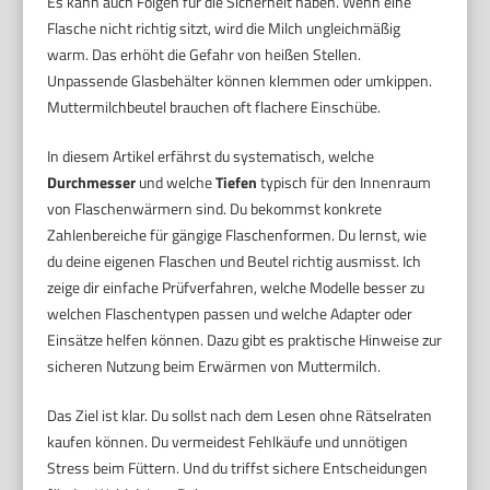
Es kann auch Folgen für die Sicherheit haben. Wenn eine
Flasche nicht richtig sitzt, wird die Milch ungleichmäßig
warm. Das erhöht die Gefahr von heißen Stellen.
Unpassende Glasbehälter können klemmen oder umkippen.
Muttermilchbeutel brauchen oft flachere Einschübe.
In diesem Artikel erfährst du systematisch, welche
Durchmesser
und welche
Tiefen
typisch für den Innenraum
von Flaschenwärmern sind. Du bekommst konkrete
Zahlenbereiche für gängige Flaschenformen. Du lernst, wie
du deine eigenen Flaschen und Beutel richtig ausmisst. Ich
zeige dir einfache Prüfverfahren, welche Modelle besser zu
welchen Flaschentypen passen und welche Adapter oder
Einsätze helfen können. Dazu gibt es praktische Hinweise zur
sicheren Nutzung beim Erwärmen von Muttermilch.
Das Ziel ist klar. Du sollst nach dem Lesen ohne Rätselraten
kaufen können. Du vermeidest Fehlkäufe und unnötigen
Stress beim Füttern. Und du triffst sichere Entscheidungen