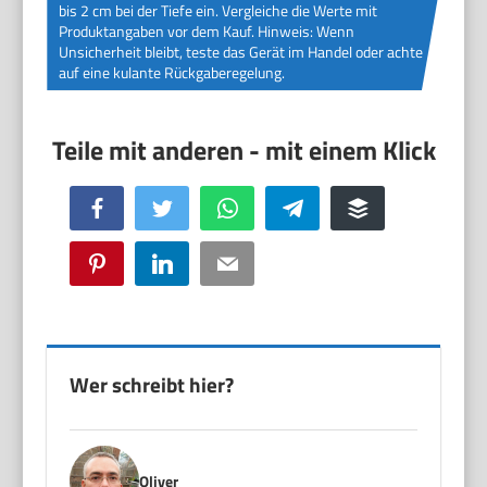
bis 2 cm bei der Tiefe ein. Vergleiche die Werte mit
Produktangaben vor dem Kauf. Hinweis: Wenn
Unsicherheit bleibt, teste das Gerät im Handel oder achte
auf eine kulante Rückgaberegelung.
Facebook
Twitter
WhatsApp
Telegram
Buffer
Pinterest
LinkedIn
Email
Wer schreibt hier?
Oliver