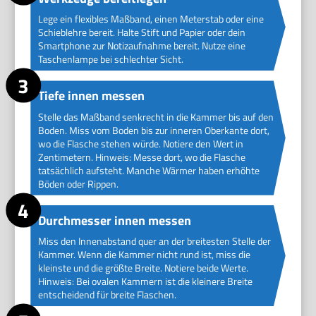
Lege ein flexibles Maßband, einen Meterstab oder eine
Schieblehre bereit. Halte Stift und Papier oder dein
Smartphone zur Notizaufnahme bereit. Nutze eine
Taschenlampe bei schlechter Sicht.
Tiefe innen messen
Stelle das Maßband senkrecht in die Kammer bis auf den
Boden. Miss vom Boden bis zur inneren Oberkante dort,
wo die Flasche stehen würde. Notiere den Wert in
Zentimetern. Hinweis: Messe dort, wo die Flasche
tatsächlich aufsteht. Manche Wärmer haben erhöhte
Böden oder Rippen.
Durchmesser innen messen
Miss den Innenabstand quer an der breitesten Stelle der
Kammer. Wenn die Kammer nicht rund ist, miss die
kleinste und die größte Breite. Notiere beide Werte.
Hinweis: Bei ovalen Kammern ist die kleinere Breite
entscheidend für breite Flaschen.