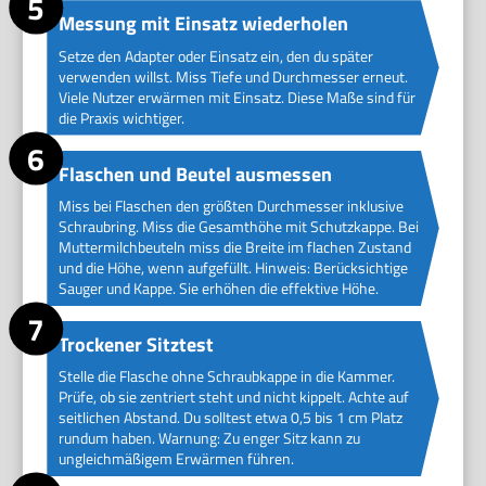
Messung mit Einsatz wiederholen
Setze den Adapter oder Einsatz ein, den du später
verwenden willst. Miss Tiefe und Durchmesser erneut.
Viele Nutzer erwärmen mit Einsatz. Diese Maße sind für
die Praxis wichtiger.
Flaschen und Beutel ausmessen
Miss bei Flaschen den größten Durchmesser inklusive
Schraubring. Miss die Gesamthöhe mit Schutzkappe. Bei
Muttermilchbeuteln miss die Breite im flachen Zustand
und die Höhe, wenn aufgefüllt. Hinweis: Berücksichtige
Sauger und Kappe. Sie erhöhen die effektive Höhe.
Trockener Sitztest
Stelle die Flasche ohne Schraubkappe in die Kammer.
Prüfe, ob sie zentriert steht und nicht kippelt. Achte auf
seitlichen Abstand. Du solltest etwa 0,5 bis 1 cm Platz
rundum haben. Warnung: Zu enger Sitz kann zu
ungleichmäßigem Erwärmen führen.