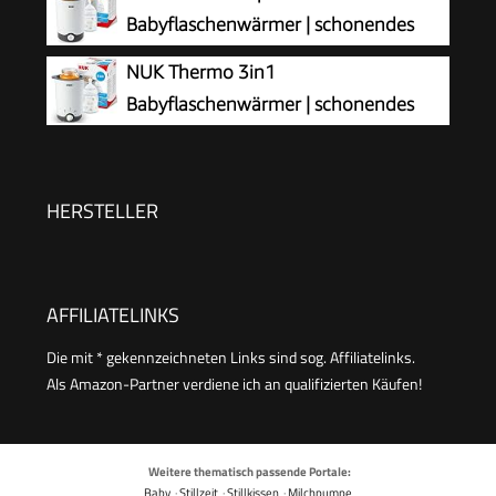
Minuten Aufwärmzeit, digitale
Babyflaschenwärmer | schonendes
Temperaturanzeige, passend für alle
Erwärmen von flüssiger und
NUK Thermo 3in1
handelsüblichen Babyflaschen, 1 Stück
breiförmiger Nahrung in 90 Sekunden |
Babyflaschenwärmer | schonendes
automatische Abschaltung | Korb zum einfachen
Auftauen, Erwärmen und Warmhalten
Herausnehmen | EU-Stecker
von flüssiger und breiförmiger Nahrung | Korb
zum einfachen Herausnehmen | EU-Stecker
HERSTELLER
AFFILIATELINKS
Die mit * gekennzeichneten Links sind sog. Affiliatelinks.
Als Amazon-Partner verdiene ich an qualifizierten Käufen!
Weitere thematisch passende Portale:
Baby
·
Stillzeit
·
Stillkissen
·
Milchpumpe