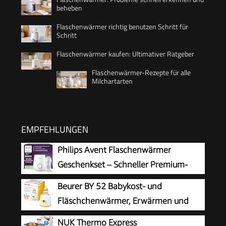
beheben
Flaschenwärmer richtig benutzen Schritt für
Schritt
Flaschenwärmer kaufen: Ultimativer Ratgeber
Flaschenwärmer-Rezepte für alle
Milchartarten
EMPFEHLUNGEN
Philips Avent Flaschenwärmer
Geschenkset – Schneller Premium-
Flaschenwärmer und Natural Response
Beurer BY 52 Babykost- und
Babyflasche, intelligente Temperaturregelung,
Fläschchenwärmer, Erwärmen und
automatische Abschaltung, Auftaufunktion,
Warmhalten von Babynahrung, 8
NUK Thermo Express
SCF358/10