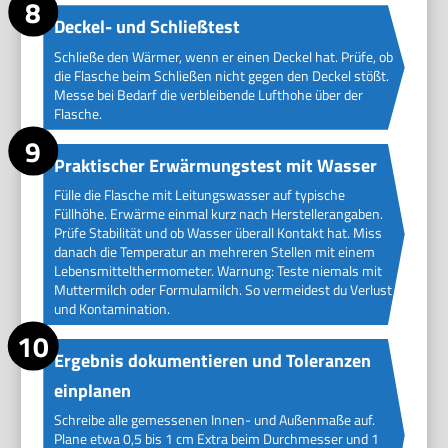
Deckel- und Schließtest
Schließe den Wärmer, wenn er einen Deckel hat. Prüfe, ob
die Flasche beim Schließen nicht gegen den Deckel stößt.
Messe bei Bedarf die verbleibende Lufthohe über der
Flasche.
Praktischer Erwärmungstest mit Wasser
Fülle die Flasche mit Leitungswasser auf typische
Füllhöhe. Erwärme einmal kurz nach Herstellerangaben.
Prüfe Stabilität und ob Wasser überall Kontakt hat. Miss
danach die Temperatur an mehreren Stellen mit einem
Lebensmittelthermometer. Warnung: Teste niemals mit
Muttermilch oder Formulamilch. So vermeidest du Verlust
und Kontamination.
Ergebnis dokumentieren und Toleranzen
einplanen
Schreibe alle gemessenen Innen- und Außenmaße auf.
Plane etwa 0,5 bis 1 cm Extra beim Durchmesser und 1