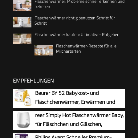
Flaschenwärmer: Probleme schnell erkennen und
beheben
Flaschenwärmer richtig benutzen Schritt für
Schritt
Flaschenwärmer kaufen: Ultimativer Ratgeber
Flaschenwärmer-Rezepte für alle
Milchartarten
EMPFEHLUNGEN
Beurer BY 52 Babykost- und
Fläschchenwärmer, Erwärmen und
Warmhalten von Babynahrung, 8
reer Simply Hot Flaschenwärmer Baby,
Minuten Aufwärmzeit, digitale
für Fläschchen und Gläschen,
Temperaturanzeige, passend für alle
Weiß/Grau
Philips Avent Schneller Premium-
handelsüblichen Babyflaschen, 1 Stück