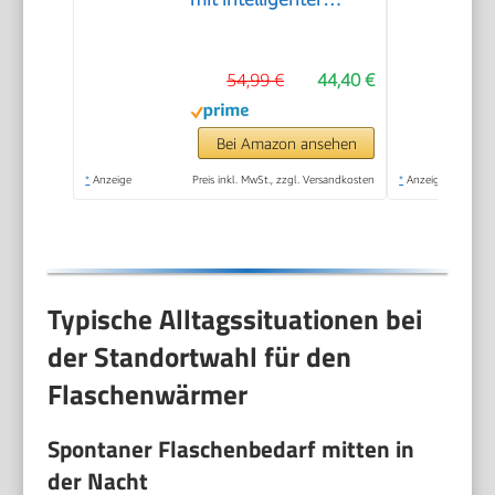
Temperaturregelung,
Wasserbadtechnologie,
54,99 €
44,40 €
automatischer
Abschaltung, Modell
SCF358/00
Bei Amazon ansehen
*
Anzeige
Preis inkl. MwSt., zzgl. Versandkosten
*
Anzeige
Typische Alltagssituationen bei
der Standortwahl für den
Flaschenwärmer
Spontaner Flaschenbedarf mitten in
der Nacht