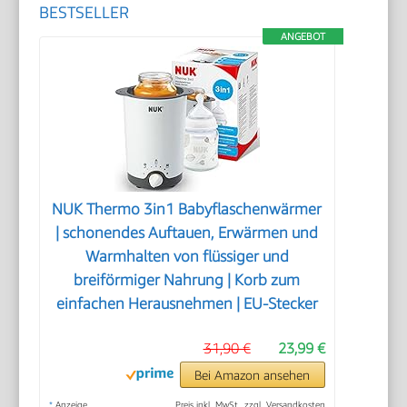
BESTSELLER
ANGEBOT
NUK Thermo 3in1 Babyflaschenwärmer
| schonendes Auftauen, Erwärmen und
Warmhalten von flüssiger und
breiförmiger Nahrung | Korb zum
einfachen Herausnehmen | EU-Stecker
31,90 €
23,99 €
Bei Amazon ansehen
*
Anzeige
Preis inkl. MwSt., zzgl. Versandkosten