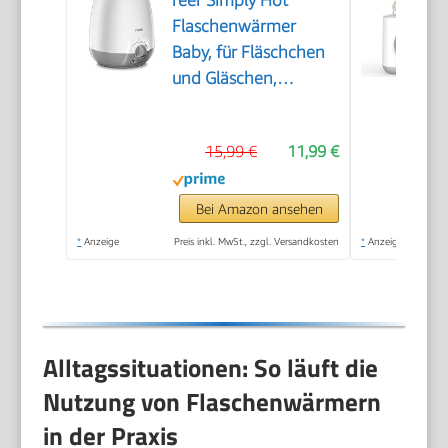
reer Simply Hot
Flaschenwärmer
Baby, für Fläschchen
und Gläschen,
Weiß/Grau
15,99 €
11,99 €
Bei Amazon ansehen
*
Anzeige
Preis inkl. MwSt., zzgl. Versandkosten
*
Anzeige
Alltagssituationen: So läuft die
Nutzung von Flaschenwärmern
in der Praxis