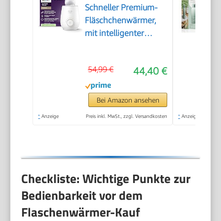
Schneller Premium-
Fläschchenwärmer,
mit intelligenter
Temperaturregelung,
Wasserbadtechnologie,
54,99 €
44,40 €
automatischer
Abschaltung, Modell
SCF358/00
Bei Amazon ansehen
*
Anzeige
Preis inkl. MwSt., zzgl. Versandkosten
*
Anzeige
Checkliste: Wichtige Punkte zur
Bedienbarkeit vor dem
Flaschenwärmer-Kauf