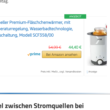
lltag.
ANGEBOT
neller Premium-Fläschchenwärmer, mit
peraturregelung, Wasserbadtechnologie,
schaltung, Modell SCF358/00
❯
54,99 €
44,40 €
Bei Amazon ansehen
Preis inkl. MwSt., zzgl. Versandkosten
*
Anzeige
el zwischen Stromquellen bei