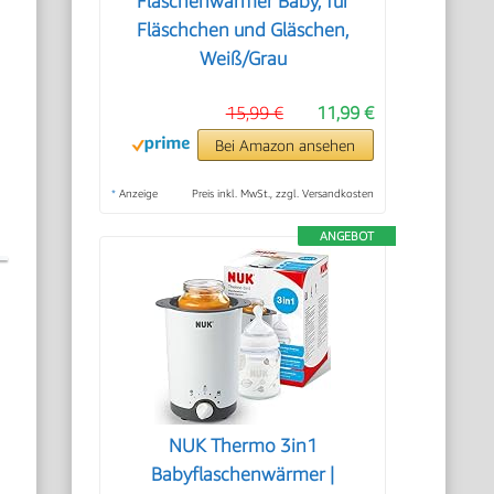
Flaschenwärmer Baby, für
Fläschchen und Gläschen,
Weiß/Grau
15,99 €
11,99 €
Bei Amazon ansehen
*
Anzeige
Preis inkl. MwSt., zzgl. Versandkosten
ANGEBOT
NUK Thermo 3in1
Babyflaschenwärmer |