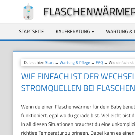
Zum
FLASCHENWÄRMER
Inhalt
springen
STARTSEITE
KAUFBERATUNG
WARTUNG & 
Du bist hier:
Start
→
Wartung & Pflege
→
FAQ
→ Wie einfach ist
WIE EINFACH IST DER WECHSE
STROMQUELLEN BEI FLASCH
Wenn du einen Flaschenwärmer für dein Baby benutzt
funktioniert, egal wo du gerade bist. Vielleicht bis
In all diesen Situationen brauchst du eine unkomplizi
richtige Temperatur zu bringen. Dabei kann es eine