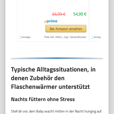
Flaschenwärmer und
Natural Response
65,99 €
54,99 €
Babyflasche,
intelligente
Temperaturregelung,
Bei Amazon ansehen
automatische
*
Anzeige
Preis inkl. MwSt., zzgl. Versandkosten
*
Anzeige
Abschaltung,
Auftaufunktion,
SCF358/10
Typische Alltagssituationen, in
denen Zubehör den
Flaschenwärmer unterstützt
Nachts füttern ohne Stress
Stell dir vor, dein Baby wacht mitten in der Nacht hungrig auf.