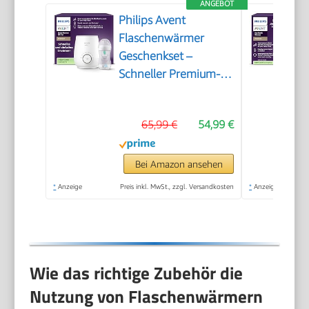
ANGEBOT
Philips Avent
Flaschenwärmer
Geschenkset –
Schneller Premium-
Flaschenwärmer und
Natural Response
65,99 €
54,99 €
Babyflasche,
intelligente
Temperaturregelung,
Bei Amazon ansehen
automatische
*
Anzeige
Preis inkl. MwSt., zzgl. Versandkosten
*
Anzeige
Abschaltung,
Auftaufunktion,
SCF358/10
Wie das richtige Zubehör die
Nutzung von Flaschenwärmern