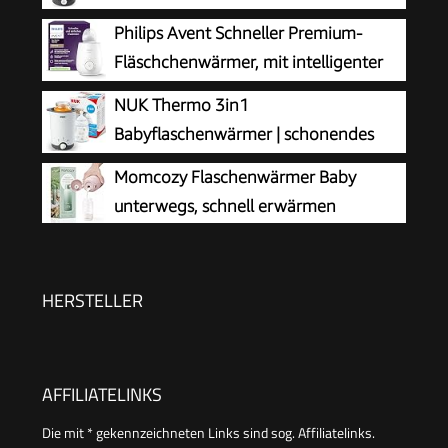
Erwärmen von flüssiger und
Philips Avent Schneller Premium-
breiförmiger Nahrung in 90 Sekunden |
Fläschchenwärmer, mit intelligenter
automatische Abschaltung | Korb zum einfachen
Temperaturregelung,
NUK Thermo 3in1
Herausnehmen | EU-Stecker
Wasserbadtechnologie, automatischer
Babyflaschenwärmer | schonendes
Abschaltung, Modell SCF358/00
Auftauen, Erwärmen und Warmhalten
Momcozy Flaschenwärmer Baby
von flüssiger und breiförmiger Nahrung | Korb
unterwegs, schnell erwärmen
zum einfachen Herausnehmen | EU-Stecker
HERSTELLER
AFFILIATELINKS
Die mit * gekennzeichneten Links sind sog. Affiliatelinks.