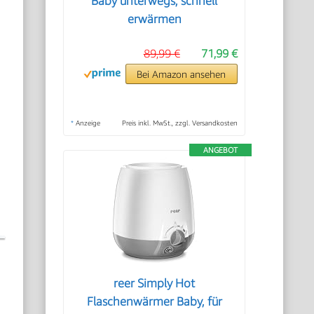
Baby unterwegs, schnell
erwärmen
89,99 €
71,99 €
Bei Amazon ansehen
*
Anzeige
Preis inkl. MwSt., zzgl. Versandkosten
ANGEBOT
reer Simply Hot
Flaschenwärmer Baby, für