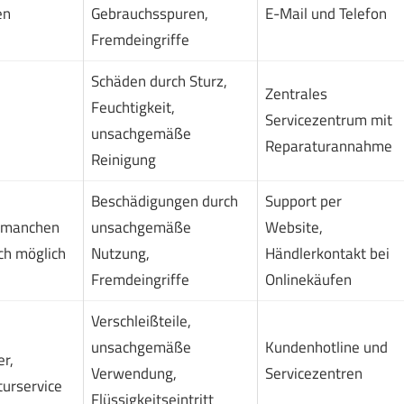
en
Gebrauchsspuren,
E-Mail und Telefon
Fremdeingriffe
Schäden durch Sturz,
Zentrales
Feuchtigkeit,
Servicezentrum mit
unsachgemäße
Reparaturannahme
Reinigung
Beschädigungen durch
Support per
i manchen
unsachgemäße
Website,
ch möglich
Nutzung,
Händlerkontakt bei
Fremdeingriffe
Onlinekäufen
Verschleißteile,
unsachgemäße
Kundenhotline und
r,
Verwendung,
Servicezentren
turservice
Flüssigkeitseintritt