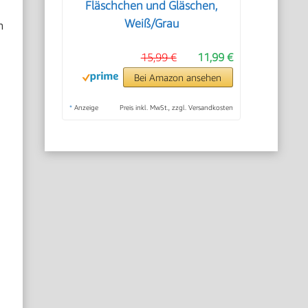
Fläschchen und Gläschen,
Weiß/Grau
m
15,99 €
11,99 €
Bei Amazon ansehen
*
Anzeige
Preis inkl. MwSt., zzgl. Versandkosten