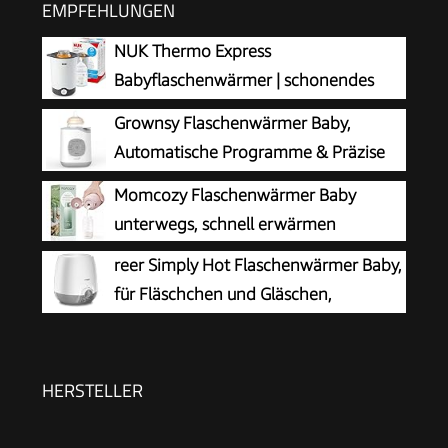
EMPFEHLUNGEN
NUK Thermo Express
Babyflaschenwärmer | schonendes
Erwärmen von flüssiger und
Grownsy Flaschenwärmer Baby,
breiförmiger Nahrung in 90 Sekunden |
Automatische Programme & Präzise
automatische Abschaltung | Korb zum einfachen
Temperatur
Momcozy Flaschenwärmer Baby
Herausnehmen | EU-Stecker
unterwegs, schnell erwärmen
reer Simply Hot Flaschenwärmer Baby,
für Fläschchen und Gläschen,
Weiß/Grau
HERSTELLER