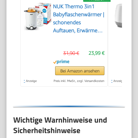
NUK Thermo 3in1
Babyflaschenwärmer |
schonendes
Auftauen, Erwärmen
und Warmhalten von
flüssiger und
31,90 €
23,99 €
breiförmiger Nahrung
| Korb zum einfachen
Herausnehmen | EU-
Bei Amazon ansehen
Stecker
*
Anzeige
Preis inkl. MwSt., zzgl. Versandkosten
*
Anzeige
Wichtige Warnhinweise und
Sicherheitshinweise