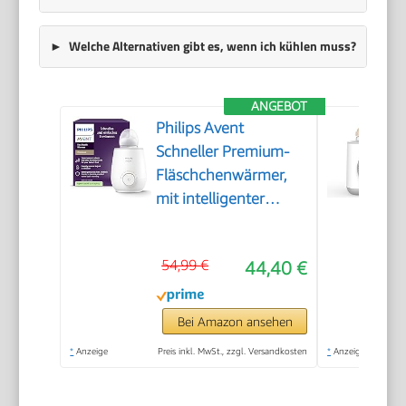
Welche Alternativen gibt es, wenn ich kühlen muss?
ANGEBOT
Philips Avent
Schneller Premium-
Fläschchenwärmer,
mit intelligenter
Temperaturregelung,
Wasserbadtechnologie,
54,99 €
44,40 €
automatischer
Abschaltung, Modell
SCF358/00
Bei Amazon ansehen
*
Anzeige
Preis inkl. MwSt., zzgl. Versandkosten
*
Anzeige