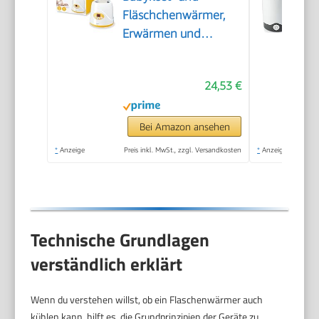
Fläschchenwärmer,
Erwärmen und
Warmhalten von
Babynahrung, 8
24,53 €
Minuten Aufwärmzeit,
digitale
Temperaturanzeige,
Bei Amazon ansehen
passend für alle
*
Anzeige
Preis inkl. MwSt., zzgl. Versandkosten
*
Anzeige
handelsüblichen
Babyflaschen, 1 Stück
Technische Grundlagen
verständlich erklärt
Wenn du verstehen willst, ob ein Flaschenwärmer auch
kühlen kann, hilft es, die Grundprinzipien der Geräte zu