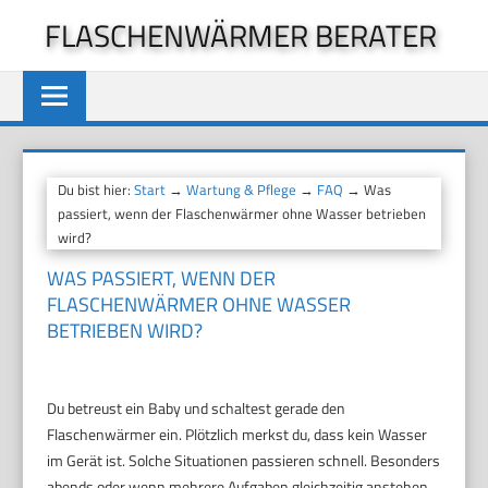
Zum
FLASCHENWÄRMER BERATER
Inhalt
springen
Du bist hier:
Start
→
Wartung & Pflege
→
FAQ
→ Was
passiert, wenn der Flaschenwärmer ohne Wasser betrieben
wird?
WAS PASSIERT, WENN DER
FLASCHENWÄRMER OHNE WASSER
BETRIEBEN WIRD?
Du betreust ein Baby und schaltest gerade den
Flaschenwärmer ein. Plötzlich merkst du, dass kein Wasser
im Gerät ist. Solche Situationen passieren schnell. Besonders
abends oder wenn mehrere Aufgaben gleichzeitig anstehen.