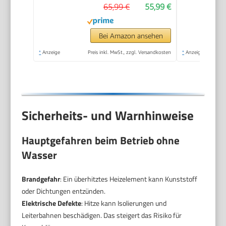
65,99 €
55,99 €
Babyflasche,
intelligente
Temperaturregelung,
Bei Amazon ansehen
automatische
*
Anzeige
Preis inkl. MwSt., zzgl. Versandkosten
*
Anzeige
Abschaltung,
Auftaufunktion,
SCF358/10
Sicherheits- und Warnhinweise
Hauptgefahren beim Betrieb ohne
Wasser
Brandgefahr
: Ein überhitztes Heizelement kann Kunststoff
oder Dichtungen entzünden.
Elektrische Defekte
: Hitze kann Isolierungen und
Leiterbahnen beschädigen. Das steigert das Risiko für