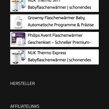
NUK Thermo 3in1
Babyflaschenwärmer | schonendes
Auftauen, Erwärmen und Warmhalten
Grownsy Flaschenwärmer Baby,
von flüssiger und breiförmiger Nahrung | Korb
Automatische Programme & Präzise
zum einfachen Herausnehmen | EU-Stecker
Temperatur
Philips Avent Flaschenwärmer
Geschenkset – Schneller Premium-
Flaschenwärmer und Natural Response
NUK Thermo Express
Babyflasche, intelligente Temperaturregelung,
Babyflaschenwärmer | schonendes
automatische Abschaltung, Auftaufunktion,
Erwärmen von flüssiger und
SCF358/10
breiförmiger Nahrung in 90 Sekunden |
automatische Abschaltung | Korb zum einfachen
HERSTELLER
Herausnehmen | EU-Stecker
AFFILIATELINKS