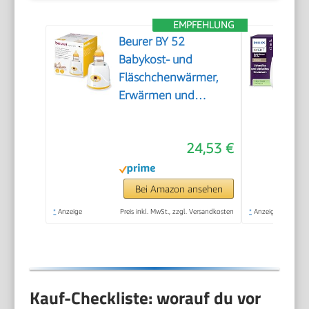
EMPFEHLUNG
Beurer BY 52
Babykost- und
Fläschchenwärmer,
Erwärmen und
Warmhalten von
Babynahrung, 8
24,53 €
Minuten Aufwärmzeit,
digitale
Temperaturanzeige,
Bei Amazon ansehen
passend für alle
*
Anzeige
Preis inkl. MwSt., zzgl. Versandkosten
*
Anzeige
handelsüblichen
Babyflaschen, 1 Stück
Kauf-Checkliste: worauf du vor