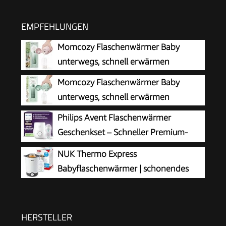
EMPFEHLUNGEN
Momcozy Flaschenwärmer Baby
unterwegs, schnell erwärmen
Momcozy Flaschenwärmer Baby
unterwegs, schnell erwärmen
Philips Avent Flaschenwärmer
Geschenkset – Schneller Premium-
Flaschenwärmer und Natural Response
NUK Thermo Express
Babyflasche, intelligente Temperaturregelung,
Babyflaschenwärmer | schonendes
automatische Abschaltung, Auftaufunktion,
Erwärmen von flüssiger und
SCF358/10
breiförmiger Nahrung in 90 Sekunden |
automatische Abschaltung | Korb zum einfachen
HERSTELLER