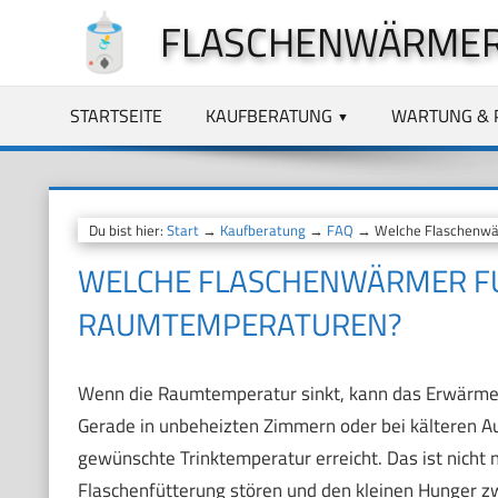
Zum
FLASCHENWÄRMER
Inhalt
springen
STARTSEITE
KAUFBERATUNG
WARTUNG & 
Du bist hier:
Start
→
Kaufberatung
→
FAQ
→ Welche Flaschenwär
WELCHE FLASCHENWÄRMER FUN
RAUMTEMPERATUREN?
Wenn die Raumtemperatur sinkt, kann das Erwärmen
Gerade in unbeheizten Zimmern oder bei kälteren Au
gewünschte Trinktemperatur erreicht. Das ist nicht 
Flaschenfütterung stören und den kleinen Hunger 