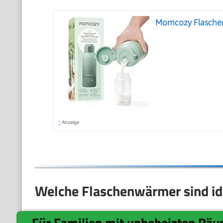
Momcozy Flaschen
*
Anzeige
Welche Flaschenwärmer sind id
Für Familien mit unbeheizten Rä