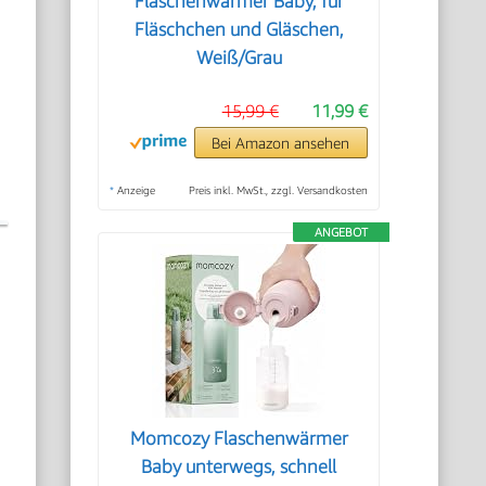
Flaschenwärmer Baby, für
Fläschchen und Gläschen,
Weiß/Grau
15,99 €
11,99 €
Bei Amazon ansehen
*
Anzeige
Preis inkl. MwSt., zzgl. Versandkosten
ANGEBOT
Momcozy Flaschenwärmer
Baby unterwegs, schnell