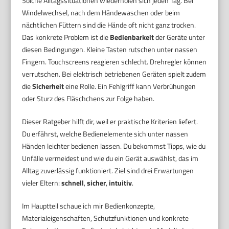
Solche Alltagssituationen wiederholen sich jeden Tag. Bei
Windelwechsel, nach dem Händewaschen oder beim
nächtlichen Füttern sind die Hände oft nicht ganz trocken.
Das konkrete Problem ist die
Bedienbarkeit
der Geräte unter
diesen Bedingungen. Kleine Tasten rutschen unter nassen
Fingern. Touchscreens reagieren schlecht. Drehregler können
verrutschen. Bei elektrisch betriebenen Geräten spielt zudem
die
Sicherheit
eine Rolle. Ein Fehlgriff kann Verbrühungen
oder Sturz des Fläschchens zur Folge haben.
Dieser Ratgeber hilft dir, weil er praktische Kriterien liefert.
Du erfährst, welche Bedienelemente sich unter nassen
Händen leichter bedienen lassen. Du bekommst Tipps, wie du
Unfälle vermeidest und wie du ein Gerät auswählst, das im
Alltag zuverlässig funktioniert. Ziel sind drei Erwartungen
vieler Eltern:
schnell
,
sicher
,
intuitiv
.
Im Hauptteil schaue ich mir Bedienkonzepte,
Materialeigenschaften, Schutzfunktionen und konkrete