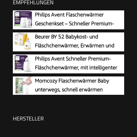
EMPFEHLUNGEN
Philips Avent Flaschenwärmer
Geschenkset – Schneller Premium-
Flaschenwärmer und Natural Response
Beurer BY 52 Babykost- und
Babyflasche, intelligente Temperaturregelung,
Fläschchenwärmer, Erwärmen und
automatische Abschaltung, Auftaufunktion,
Warmhalten von Babynahrung, 8
Philips Avent Schneller Premium-
SCF358/10
Minuten Aufwärmzeit, digitale
Fläschchenwärmer, mit intelligenter
Temperaturanzeige, passend für alle
Temperaturregelung,
Momcozy Flaschenwärmer Baby
handelsüblichen Babyflaschen, 1 Stück
Wasserbadtechnologie, automatischer
unterwegs, schnell erwärmen
Abschaltung, Modell SCF358/00
HERSTELLER