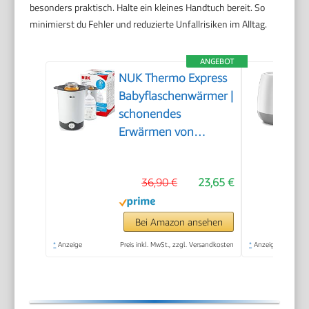
besonders praktisch. Halte ein kleines Handtuch bereit. So
minimierst du Fehler und reduzierte Unfallrisiken im Alltag.
ANGEBOT
NUK Thermo Express
Babyflaschenwärmer |
schonendes
Erwärmen von
flüssiger und
breiförmiger Nahrung
36,90 €
23,65 €
in 90 Sekunden |
automatische
Abschaltung | Korb
Bei Amazon ansehen
zum einfachen
*
Anzeige
Preis inkl. MwSt., zzgl. Versandkosten
*
Anzeige
Herausnehmen | EU-
Stecker