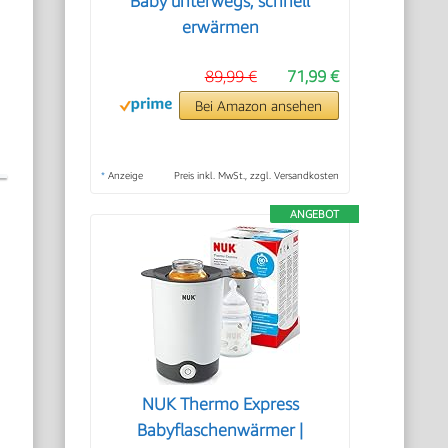
Baby unterwegs, schnell
erwärmen
89,99 €
71,99 €
Bei Amazon ansehen
*
Anzeige
Preis inkl. MwSt., zzgl. Versandkosten
ANGEBOT
NUK Thermo Express
Babyflaschenwärmer |