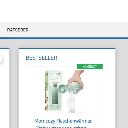
RATGEBER
BESTSELLER
ANGEBOT
r
Momcozy Flaschenwärmer