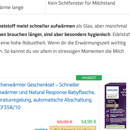
Kein Sichtfenster für Milchstand
Wärme lange
nststoff meist schneller aufwärmen
als Glas, aber manchmal
hen brauchen länger, sind aber besonders hygienisch
. Edelstah
 eine hohe Robustheit. Wenn dir die Erwärmungszeit wichtig
en. So kannst du vor allem in stressigen Momenten die Milch
ANGEBOT
schenwärmer Geschenkset – Schneller
wärmer und Natural Response Babyflasche,
eraturregelung, automatische Abschaltung,
❯
SCF358/10
65,99 €
54,99 €