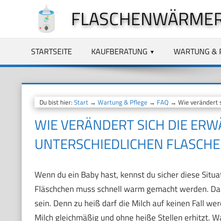
Zum
FLASCHENWÄRMER
Inhalt
springen
STARTSEITE
KAUFBERATUNG
WARTUNG & 
Du bist hier:
Start
→
Wartung & Pflege
→
FAQ
→ Wie verändert s
WIE VERÄNDERT SICH DIE ERW
UNTERSCHIEDLICHEN FLASCH
Wenn du ein Baby hast, kennst du sicher diese Situat
Fläschchen muss schnell warm gemacht werden. Dabe
sein. Denn zu heiß darf die Milch auf keinen Fall wer
Milch gleichmäßig und ohne heiße Stellen erhitzt. 