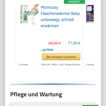
ANGEBOT
Momcozy
Flaschenwärmer Baby
unterwegs, schnell
erwärmen
89,99 €
71,99 €
Bei Amazon ansehen
*
Anzeige
Preis inkl. MwSt., zzgl. Versandkosten
*
Anzeige
Pflege und Wartung