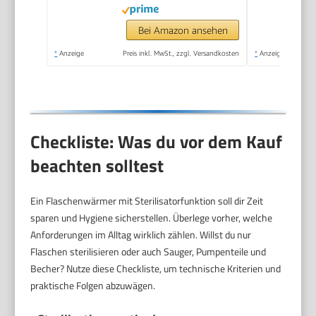
intelligente
Temperaturregelung,
Bei Amazon ansehen
automatische
*
Anzeige
Preis inkl. MwSt., zzgl. Versandkosten
*
Anzeige
Abschaltung,
Auftaufunktion,
SCF358/10
Checkliste: Was du vor dem Kauf
beachten solltest
Ein Flaschenwärmer mit Sterilisatorfunktion soll dir Zeit
sparen und Hygiene sicherstellen. Überlege vorher, welche
Anforderungen im Alltag wirklich zählen. Willst du nur
Flaschen sterilisieren oder auch Sauger, Pumpenteile und
Becher? Nutze diese Checkliste, um technische Kriterien und
praktische Folgen abzuwägen.