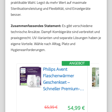
praktikable Wahl. Legst du mehr Wert auf maximale
Sterilisationsleistung und Flexibilität, sind Einzelgeräte
besser.
Zusammenfassendes Statement:
Es gibt verschiedene
technische Ansätze. Dampf-Kombigeräte sind verbreitet und
praxisgerecht. UV-Varianten und separate Lösungen haben je
eigene Vorteile. Wähle nach Alltag, Platz und
Hygieneanforderungen.
ANGEBOT
Philips Avent
Flaschenwärmer
Geschenkset –
Schneller Premium-
Flaschenwärmer und
Natural Response
65,99 €
54,99 €
Babyflasche,