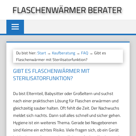
Zum
FLASCHENWÄRMER BERATER
Inhalt
springen
Du bist hier:
Start
→
Kaufberatung
→
FAQ
→ Gibt es
Flaschenwärmer mit Sterilisatorfunktion?
GIBT ES FLASCHENWÄRMER MIT
STERILISATORFUNKTION?
Du bist Elternteil, Babysitter oder Großeltern und suchst
nach einer praktischen Lösung für Flaschen erwärmen und
gleichzeitig sauber halten. Oft fehlt die Zeit. Der Nachwuchs
meldet sich nachts. Dann soll alles schnell und sicher gehen.
Hygiene ist ein weiteres Thema. Gerade bei Neugeborenen
sind Keime ein echtes Risiko. Viele fragen sich, ob ein Gerät