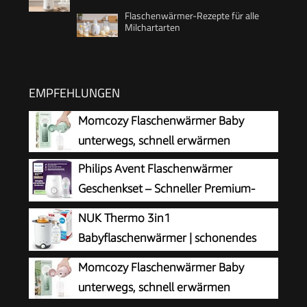
Flaschenwärmer-Rezepte für alle
Milchartarten
EMPFEHLUNGEN
Momcozy Flaschenwärmer Baby
unterwegs, schnell erwärmen
Philips Avent Flaschenwärmer
Geschenkset – Schneller Premium-
Flaschenwärmer und Natural Response
NUK Thermo 3in1
Babyflasche, intelligente Temperaturregelung,
Babyflaschenwärmer | schonendes
automatische Abschaltung, Auftaufunktion,
Auftauen, Erwärmen und Warmhalten
Momcozy Flaschenwärmer Baby
SCF358/10
von flüssiger und breiförmiger Nahrung | Korb
unterwegs, schnell erwärmen
zum einfachen Herausnehmen | EU-Stecker