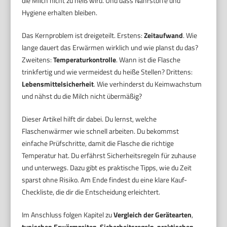
die Milch nicht zu heiß wird. Und dass Nährstoffe und
Hygiene erhalten bleiben.
Das Kernproblem ist dreigeteilt. Erstens:
Zeitaufwand
. Wie
lange dauert das Erwärmen wirklich und wie planst du das?
Zweitens:
Temperaturkontrolle
. Wann ist die Flasche
trinkfertig und wie vermeidest du heiße Stellen? Drittens:
Lebensmittelsicherheit
. Wie verhinderst du Keimwachstum
und nähst du die Milch nicht übermäßig?
Dieser Artikel hilft dir dabei. Du lernst, welche
Flaschenwärmer wie schnell arbeiten. Du bekommst
einfache Prüfschritte, damit die Flasche die richtige
Temperatur hat. Du erfährst Sicherheitsregeln für zuhause
und unterwegs. Dazu gibt es praktische Tipps, wie du Zeit
sparst ohne Risiko. Am Ende findest du eine klare Kauf-
Checkliste, die dir die Entscheidung erleichtert.
Im Anschluss folgen Kapitel zu
Vergleich der Gerätearten
,
typischen Erwärmzeiten
,
Sicherheitsregeln
,
praktischen