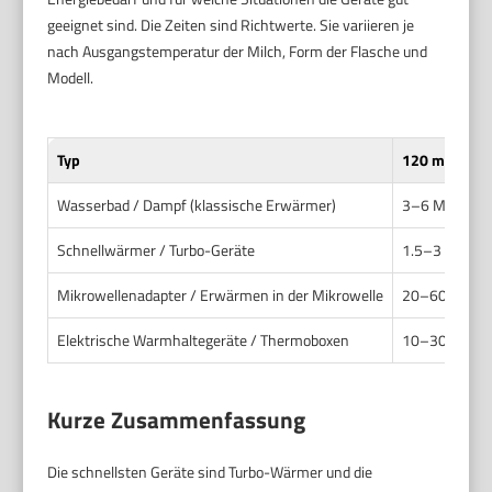
geeignet sind. Die Zeiten sind Richtwerte. Sie variieren je
nach Ausgangstemperatur der Milch, Form der Flasche und
Modell.
Typ
120 ml
Wasserbad / Dampf (klassische Erwärmer)
3–6 Min.
Schnellwärmer / Turbo-Geräte
1.5–3 Min.
Mikrowellenadapter / Erwärmen in der Mikrowelle
20–60 Sek. (s
Elektrische Warmhaltegeräte / Thermoboxen
10–30 Min. (vo
Kurze Zusammenfassung
Die schnellsten Geräte sind Turbo-Wärmer und die