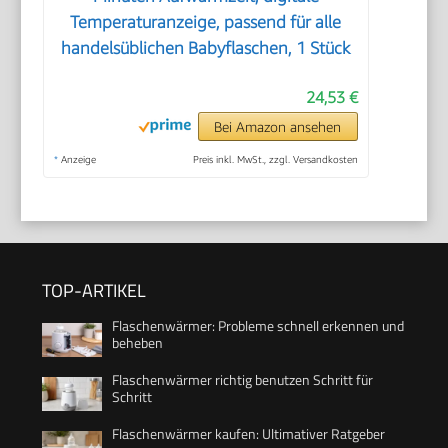
Temperaturanzeige, passend für alle
handelsüblichen Babyflaschen, 1 Stück
24,53 €
Bei Amazon ansehen
*
Anzeige
Preis inkl. MwSt., zzgl. Versandkosten
TOP-ARTIKEL
Flaschenwärmer: Probleme schnell erkennen und
beheben
Flaschenwärmer richtig benutzen Schritt für
Schritt
Flaschenwärmer kaufen: Ultimativer Ratgeber