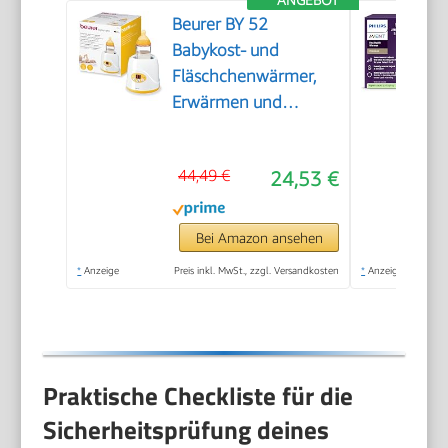
Beurer BY 52
Babykost- und
Fläschchenwärmer,
Erwärmen und
Warmhalten von
Babynahrung, 8
44,49 €
24,53 €
Minuten Aufwärmzeit,
digitale
Temperaturanzeige,
Bei Amazon ansehen
passend für alle
*
Anzeige
Preis inkl. MwSt., zzgl. Versandkosten
*
Anzeige
handelsüblichen
Babyflaschen, 1 Stück
Praktische Checkliste für die
Sicherheitsprüfung deines