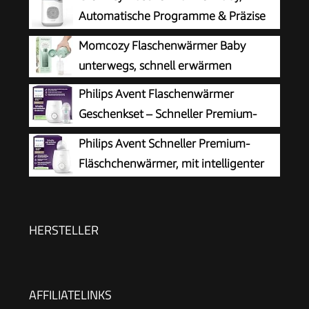
Automatische Programme & Präzise
Temperatur
Momcozy Flaschenwärmer Baby
unterwegs, schnell erwärmen
Philips Avent Flaschenwärmer
Geschenkset – Schneller Premium-
Flaschenwärmer und Natural Response
Philips Avent Schneller Premium-
Babyflasche, intelligente Temperaturregelung,
Fläschchenwärmer, mit intelligenter
automatische Abschaltung, Auftaufunktion,
Temperaturregelung,
SCF358/10
Wasserbadtechnologie, automatischer
Abschaltung, Modell SCF358/00
HERSTELLER
AFFILIATELINKS