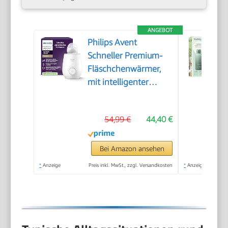
ANGEBOT
Philips Avent
Schneller Premium-
Fläschchenwärmer,
mit intelligenter
Temperaturregelung,
Wasserbadtechnologie,
54,99 €
44,40 €
automatischer
Abschaltung, Modell
SCF358/00
Bei Amazon ansehen
*
Anzeige
Preis inkl. MwSt., zzgl. Versandkosten
*
Anzeige