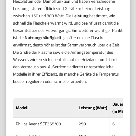
Heizplatten oder Dampffunktion und haben verschiedene
Leistungsstufen. Üblich sind Geräte mit einer Leistung
zwischen 150 und 300 Watt. Die
Leistung
bestimmt, wie
schnell die Flasche erwärmt wird, und beeinflusst damit die
Gesamtdauer des Heizvorgangs. Ein weiterer wichtiger Punkt
ist die
Nutzungshäufigkeit
. Je öfter du eine Flasche
erwärmst, desto höher ist der Stromverbrauch über die Zeit.
Die Größe der Flasche sowie die Anfangstemperatur des
Wassers wirken sich ebenfalls auf die Heizdauer und damit
den Verbrauch aus. Außerdem variieren unterschiedliche
Modelle in ihrer Effizienz, da manche Geräte die Temperatur
besser regulieren oder schneller arbeiten.
Dauer pro E
Modell
Leistung (Watt)
(in Minuten)
Philips Avent SCF355/00
250
6