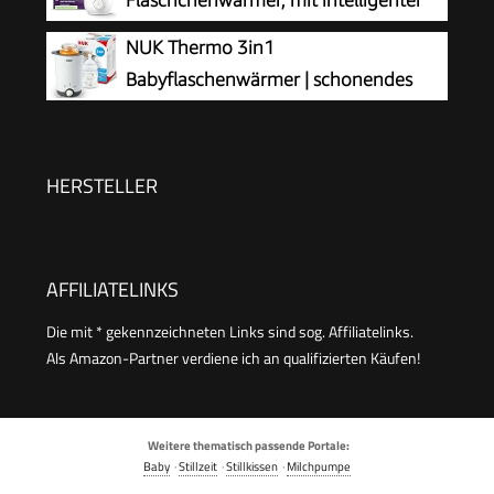
Temperaturregelung,
NUK Thermo 3in1
Wasserbadtechnologie, automatischer
Babyflaschenwärmer | schonendes
Abschaltung, Modell SCF358/00
Auftauen, Erwärmen und Warmhalten
von flüssiger und breiförmiger Nahrung | Korb
zum einfachen Herausnehmen | EU-Stecker
HERSTELLER
AFFILIATELINKS
Die mit * gekennzeichneten Links sind sog. Affiliatelinks.
Als Amazon-Partner verdiene ich an qualifizierten Käufen!
Weitere thematisch passende Portale:
Baby
·
Stillzeit
·
Stillkissen
·
Milchpumpe