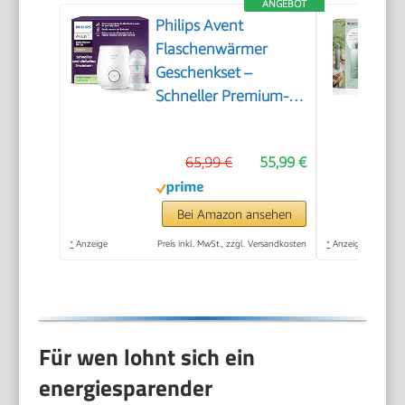
ANGEBOT
Philips Avent
Flaschenwärmer
Geschenkset –
Schneller Premium-
Flaschenwärmer und
Natural Response
65,99 €
55,99 €
Babyflasche,
intelligente
Temperaturregelung,
Bei Amazon ansehen
automatische
*
Anzeige
Preis inkl. MwSt., zzgl. Versandkosten
*
Anzeige
Abschaltung,
Auftaufunktion,
SCF358/10
Für wen lohnt sich ein
energiesparender