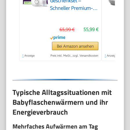
Geschenkset –
Schneller Premium-
Flaschenwärmer und
Natural Response
65,99 €
55,99 €
Babyflasche,
intelligente
Temperaturregelung,
Bei Amazon ansehen
automatische
*
Anzeige
Preis inkl. MwSt., zzgl. Versandkosten
*
Anzeige
Abschaltung,
Auftaufunktion,
SCF358/10
Typische Alltagssituationen mit
Babyflaschenwärmern und ihr
Energieverbrauch
Mehrfaches Aufwärmen am Tag