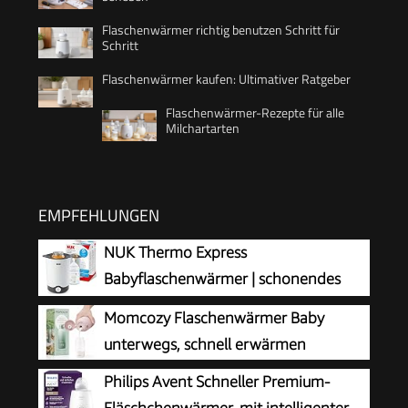
Flaschenwärmer richtig benutzen Schritt für
Schritt
Flaschenwärmer kaufen: Ultimativer Ratgeber
Flaschenwärmer-Rezepte für alle
Milchartarten
EMPFEHLUNGEN
NUK Thermo Express
Babyflaschenwärmer | schonendes
Erwärmen von flüssiger und
Momcozy Flaschenwärmer Baby
breiförmiger Nahrung in 90 Sekunden |
unterwegs, schnell erwärmen
automatische Abschaltung | Korb zum einfachen
Philips Avent Schneller Premium-
Herausnehmen | EU-Stecker
Fläschchenwärmer, mit intelligenter