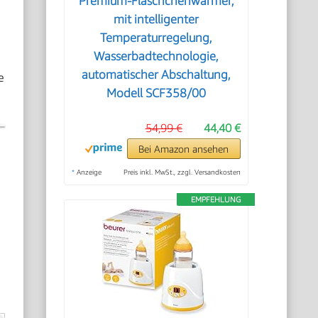
Premium-Fläschchenwärmer,
mit intelligenter
Temperaturregelung,
Wasserbadtechnologie,
automatischer Abschaltung,
e
Modell SCF358/00
54,99 €
44,40 €
Bei Amazon ansehen
*
Anzeige
Preis inkl. MwSt., zzgl. Versandkosten
EMPFEHLUNG