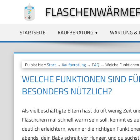
Zum
FLASCHENWÄRMER
Inhalt
springen
STARTSEITE
KAUFBERATUNG
WARTUNG & 
Du bist hier:
Start
→
Kaufberatung
→
FAQ
→ Welche Funktionen si
WELCHE FUNKTIONEN SIND FÜR
BESONDERS NÜTZLICH?
Als vielbeschäftigte Eltern hast du oft wenig Zeit 
Fläschchen mal schnell warm sein soll, kommt es auf
deutlich erleichtern, wenn er die richtigen Funktionen
abends, dein Baby schreit vor Hunger, und du suchst