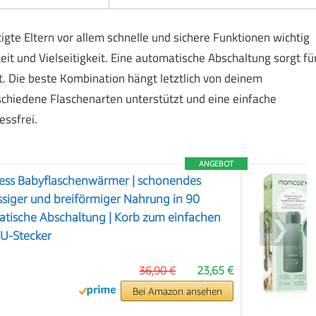
tigte Eltern vor allem schnelle und sichere Funktionen wichtig
t und Vielseitigkeit. Eine automatische Abschaltung sorgt fü
. Die beste Kombination hängt letztlich von deinem
rschiedene Flaschenarten unterstützt und eine einfache
ssfrei.
ANGEBOT
ss Babyflaschenwärmer | schonendes
siger und breiförmiger Nahrung in 90
atische Abschaltung | Korb zum einfachen
❯
U-Stecker
36,90 €
23,65 €
Bei Amazon ansehen