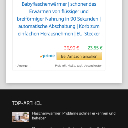
Babyflaschenwärmer | schonendes
Erwärmen von flüssiger und
breiförmiger Nahrung in 90 Sekunden |
automatische Abschaltung | Korb zum
einfachen Herausnehmen | EU-Stecker
36,90 €
23,65 €
Bei Amazon ansehen
*
Anzeige
Preis inkl. MwSt., zzgl. Versandkosten
TOP-ARTIKEL
Flaschenwärmer: Probleme schnell erkennen und
beheben