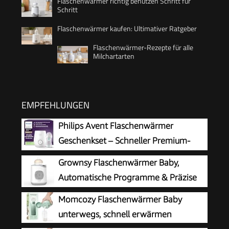
Flaschenwärmer richtig benutzen Schritt für
Schritt
Flaschenwärmer kaufen: Ultimativer Ratgeber
Flaschenwärmer-Rezepte für alle
Milchartarten
EMPFEHLUNGEN
Philips Avent Flaschenwärmer
Geschenkset – Schneller Premium-
Flaschenwärmer und Natural Response
Grownsy Flaschenwärmer Baby,
Babyflasche, intelligente Temperaturregelung,
Automatische Programme & Präzise
automatische Abschaltung, Auftaufunktion,
Temperatur
Momcozy Flaschenwärmer Baby
SCF358/10
unterwegs, schnell erwärmen